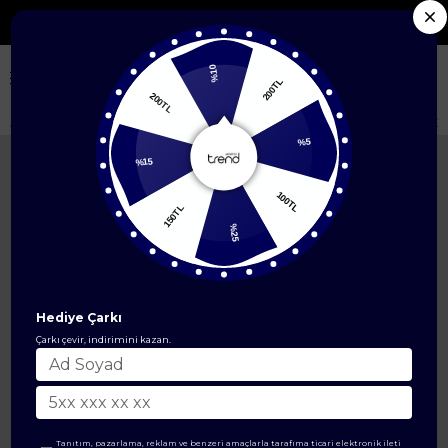
Seçili Yeni Sezon Ürünlerde %50'ye Varan İndirim
%10
200TL
200TL
Anasayfa
DIŞ GİYİM
Ceket Modelleri
Gold DÜğme Detaylı Belden Kuşa
%5
%15
100TL
150TL
%25
Hediye Çarkı
Çarkı çevir, indirimini kazan.
Tanıtım, pazarlama, reklam ve benzeri amaçlarla tarafıma ticari elektronik ileti