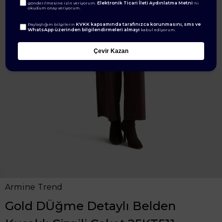
Elektronik Ticari İleti Aydınlatma Metni
gönderilmesine izin veriyorum.
'ni
okudum onay veriyorum.
KVKK kapsamında tarafınızca korunmasını, sms ve
Paylaştığım bilgilerin
WhatsApp üzerinden bilgilendirmeleri almayı
kabul ediyorum.
Çevir Kazan
Armine Trend
Gold DÜğme Detaylı Belden