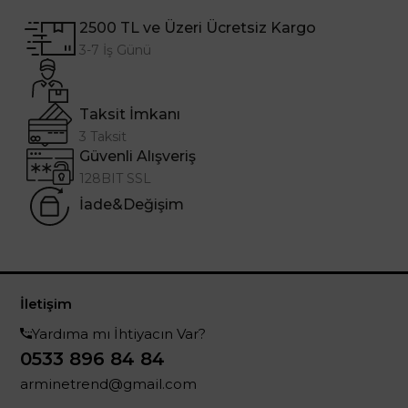
2500 TL ve Üzeri Ücretsiz Kargo
3-7 İş Günü
Taksit İmkanı
3 Taksit
Güvenli Alışveriş
128BIT SSL
İade&Değişim
İletişim
Yardıma mı İhtiyacın Var?
0533 896 84 84
arminetrend@gmail.com