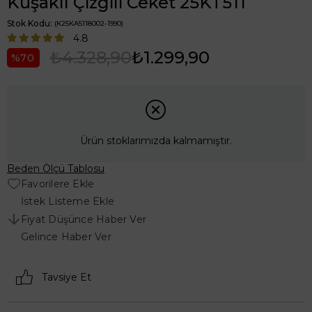
Kuşaklı Çizgili Ceket 25KT511
Stok Kodu
(K25KA5118002-1990)
4.8
₺4.328,90
₺1.299,90
70
Ürün stoklarımızda kalmamıştır.
Beden Ölçü Tablosu
Favorilere Ekle
İstek Listeme Ekle
Fiyat Düşünce Haber Ver
Gelince Haber Ver
Tavsiye Et