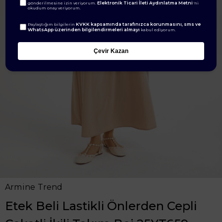
Elektronik Ticari İleti Aydınlatma Metni
gönderilmesine izin veriyorum.
'ni
okudum onay veriyorum.
KVKK kapsamında tarafınızca korunmasını, sms ve
Paylaştığım bilgilerin
WhatsApp üzerinden bilgilendirmeleri almayı
kabul ediyorum.
Çevir Kazan
Armine Trend
Etek Beli Lastikli Önlerden Cepli