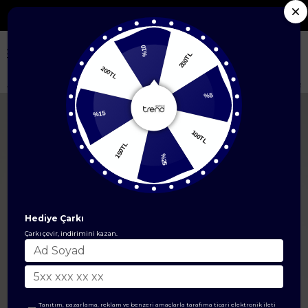
Seçili Yeni Sezon Ürünlerde %50'ye Varan İndirim
%10
200TL
200TL
Anasayfa
ÜST GİYİM
İkili Takım
Etek Beli Lastikli Önlerden Cepli Ceketl
%5
%15
100TL
150TL
%25
Hediye Çarkı
Çarkı çevir, indirimini kazan.
Tanıtım, pazarlama, reklam ve benzeri amaçlarla tarafıma ticari elektronik ileti