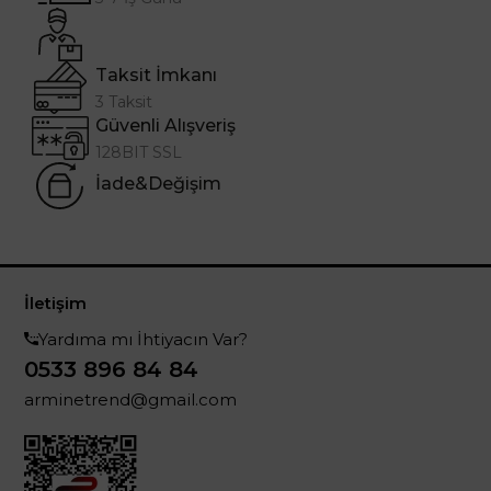
Taksit İmkanı
3 Taksit
Güvenli Alışveriş
128BIT SSL
İade&Değişim
İletişim
Yardıma mı İhtiyacın Var?
0533 896 84 84
arminetrend@gmail.com