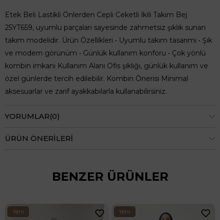
Etek Beli Lastikli Önlerden Cepli Ceketli İkili Takım Bej
25YT659, uyumlu parçaları sayesinde zahmetsiz şıklık sunan
takım modelidir. Ürün Özellikleri • Uyumlu takım tasarımı • Şık
ve modern görünüm • Günlük kullanım konforu • Çok yönlü
kombin imkanı Kullanım Alanı Ofis şıklığı, günlük kullanım ve
özel günlerde tercih edilebilir. Kombin Önerisi Minimal
aksesuarlar ve zarif ayakkabılarla kullanabilirsiniz.
YORUMLAR
(0)
ÜRÜN ÖNERILERI
BENZER ÜRÜNLER
Yeni
Yeni
24 Saatt