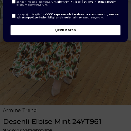
Elektronik Ticari İleti Aydınlatma Metni
gönderilmesine izin veriyorum.
'ni
okudum onay veriyorum.
KVKK kapsamında tarafınızca korunmasını, sms ve
Paylaştığım bilgilerin
WhatsApp üzerinden bilgilendirmeleri almayı
kabul ediyorum.
Çevir Kazan
Armine Trend
Desenli Elbise Mint 24YT961
Stok Kodu
(K24YA9610001-2064)