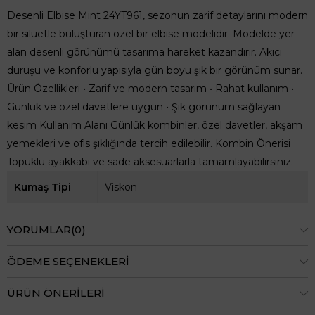
Desenli Elbise Mint 24YT961, sezonun zarif detaylarını modern
bir siluetle buluşturan özel bir elbise modelidir. Modelde yer
alan desenli görünümü tasarıma hareket kazandırır. Akıcı
duruşu ve konforlu yapısıyla gün boyu şık bir görünüm sunar.
Ürün Özellikleri • Zarif ve modern tasarım • Rahat kullanım •
Günlük ve özel davetlere uygun • Şık görünüm sağlayan
kesim Kullanım Alanı Günlük kombinler, özel davetler, akşam
yemekleri ve ofis şıklığında tercih edilebilir. Kombin Önerisi
Topuklu ayakkabı ve sade aksesuarlarla tamamlayabilirsiniz.
Kumaş Tipi
Viskon
YORUMLAR
(0)
ÖDEME SEÇENEKLERI
ÜRÜN ÖNERILERI