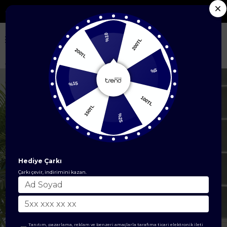
 Yeni Sezon Ürünlerde %50'ye Varan İndirim
%10
200TL
200TL
Anasayfa
ÜST GİYİM
Elbise Modelleri
Desenli Elbise Mint 24YT961
%5
%15
100TL
150TL
%25
Hediye Çarkı
Çarkı çevir, indirimini kazan.
Tanıtım, pazarlama, reklam ve benzeri amaçlarla tarafıma ticari elektronik ileti