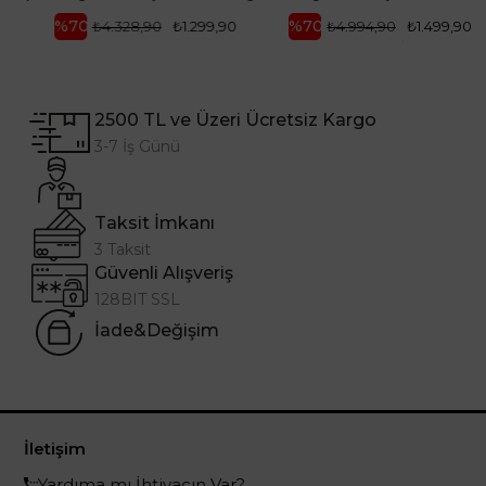
%70
%70
₺4.328,90
₺1.299,90
₺4.994,90
₺1.499,90
2500 TL ve Üzeri Ücretsiz Kargo
3-7 İş Günü
Taksit İmkanı
3 Taksit
Güvenli Alışveriş
128BIT SSL
İade&Değişim
İletişim
Yardıma mı İhtiyacın Var?