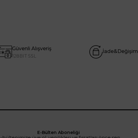
Güvenli Alışveriş
İade&Değişim
128BIT SSL
E-Bülten Aboneliği
-bültenimize üye ol, yenilikleri ve fırsatları önce sen