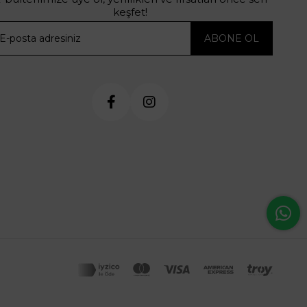
keşfet!
ABONE OL