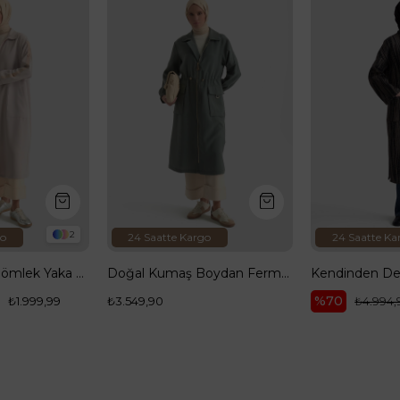
rgo
24 Saatte Kargo
24 Saatte K
Doğal Kumaş Boydan Fermuarlı Beli Büzgü Detaylı Cepli Rahat Kalıp Giy Çık Koyu Mint 26YT501
Kendinden Desenli Sim Detaylı Boydan Fermuarlı Cepli Giyçık Siyah 25KT547
%70
%70
₺4.994,90
₺1.499,90
₺4.328