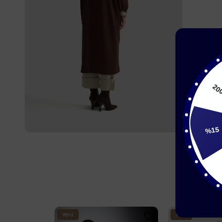
%15
15
Yeni
Yeni