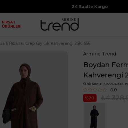
24 Saatte Kargo
FIRSAT
ÜRÜNLERİ
rlı Ribanalı Crep Giy Çık Kahverengi 25KT556
Armine Trend
Boydan Fermu
Kahverengi 
Stok Kodu
(K25KA5560001-186
0.0
₺4.328,
70