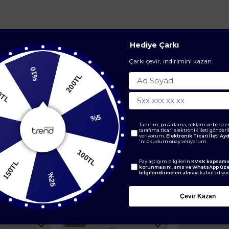
Hediye Çarkı
Çarkı çevir, indirimini kazan.
%10
200TL
200TL
Tanıtım, pazarlama, reklam ve benzer
tarafıma ticari elektronik ileti gönder
%5
veriyorum.
Elektronik Ticari İleti A
'ni okudum onay veriyorum.
0TL
100TL
Paylaştığım bilgilerin
KVKK kapsamın
korunmasını, sms ve WhatsApp üz
bilgilendirmeleri almayı
kabul ediyo
%25
BENZER ÜRÜNLER
Çevir Kazan