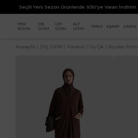
eni Sezon Ürünlerde %50'ye Varan İndirim
YENİ
DIŞ
ÜST
ALT
TRİKO
EŞARP
ÇANTA
SEZON
GİYİM
GİYİM
GİYİM
Anasayfa
DIŞ GİYİM
Pardesü / Giy Çık
Boydan Fermua