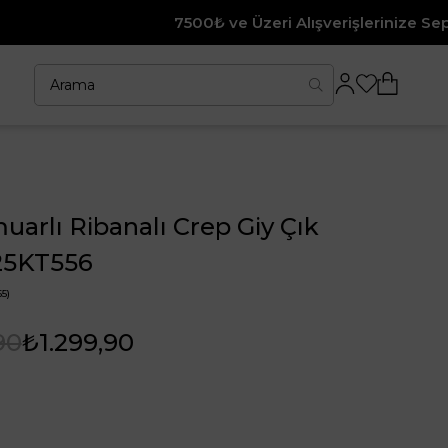
7500₺ ve Üzeri Alışverişlerinize Sepette %10 İndirim
arlı Ribanalı Crep Giy Çık
25KT556
5)
90
₺1.299,90