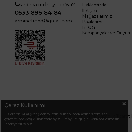
Yardıma mı İhtiyacın Var?
Hakkımızda
İletişim
0533 896 84 84
Mağazalarımız
arminetrend@gmail.com
Bayilerimiz
BLOG
Kampanyalar ve Duyurul
Çerez Kullanımı
Sizlere en iyi alışveriş deneyimini sunabilmek adına sitemizde
© 2024 .arminetrend.com.tr. Sembol Mağazacılık Ticaret 
çerezler(cookies) kullanmaktayız. Detaylı bilgi için Kvkk sözleşmesini
Saklıdır.
inceleyebilirsiniz.