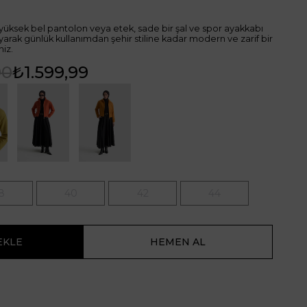
, yüksek bel pantolon veya etek, sade bir şal ve spor ayakkabı
yarak günlük kullanımdan şehir stiline kadar modern ve zarif bir
iz.
90
₺1.599,99
8
40
42
44