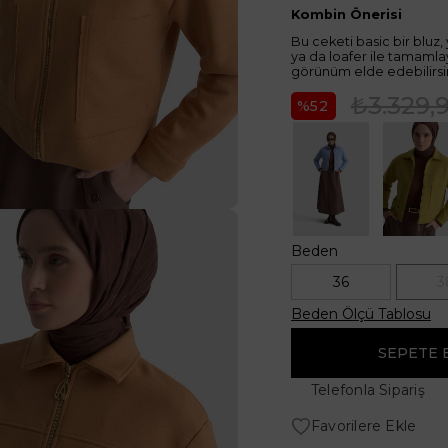
Kombin Önerisi
Bu ceketi basic bir bluz
ya da loafer ile tamamla
görünüm elde edebilirsin
₺3.329,
52
Beden
36
3
Beden Ölçü Tablosu
Telefonla Sipariş
Favorilere Ekle