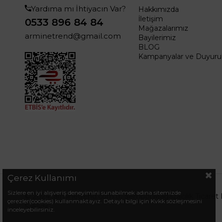
Yardıma mı İhtiyacın Var?
Hakkımızda
İletişim
0533 896 84 84
Mağazalarımız
arminetrend@gmail.com
Bayilerimiz
BLOG
Kampanyalar ve Duyurul
Çerez Kullanımı
Sizlere en iyi alışveriş deneyimini sunabilmek adına sitemizde
© 2024 .arminetrend.com.tr. Sembol Mağazacılık Ticaret 
çerezler(cookies) kullanmaktayız. Detaylı bilgi için Kvkk sözleşmesini
Saklıdır.
inceleyebilirsiniz.