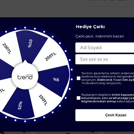
Hediye Çarkı
Çarkı çevir, indirimini kazan.
%10
200TL
0TL
%5
Tanıtım, pazarlama, reklam ve benzer
tarafıma ticari elektronik ileti gönder
veriyorum.
Elektronik Ticari İleti A
'ni okudum onay veriyorum.
100TL
150TL
Paylaştığım bilgilerin
KVKK kapsamın
korunmasını, sms ve WhatsApp üz
bilgilendirmeleri almayı
kabul ediyo
%25
BENZER ÜRÜNLER
Çevir Kazan