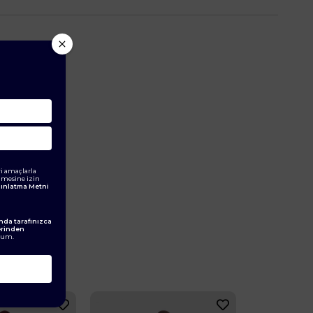
i amaçlarla
ilmesine izin
ydınlatma Metni
da tarafınızca
erinden
rum.