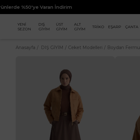
n İndirim
24 Saatte Karg
YENİ
DIŞ
ÜST
ALT
TRİKO
EŞARP
ÇANTA
SEZON
GİYİM
GİYİM
GİYİM
Anasayfa
DIŞ GİYİM
Ceket Modelleri
Boydan Fermuar