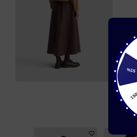
20
%15