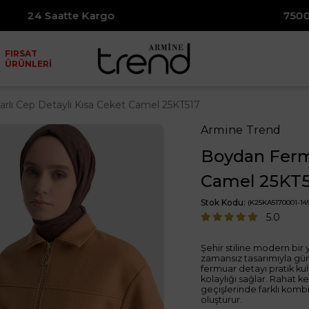
o
7500₺ ve Üzeri Alışverişl
FIRSAT
ÜRÜNLERİ
lı Cep Detaylı Kısa Ceket Camel 25KT517
Armine Trend
Boydan Fermu
Camel 25KT5
Stok Kodu
(K25KA5170001-149
5.0
Şehir stiline modern bir
zamansız tasarımıyla gü
fermuar detayı pratik ku
kolaylığı sağlar. Rahat
geçişlerinde farklı kom
oluşturur.