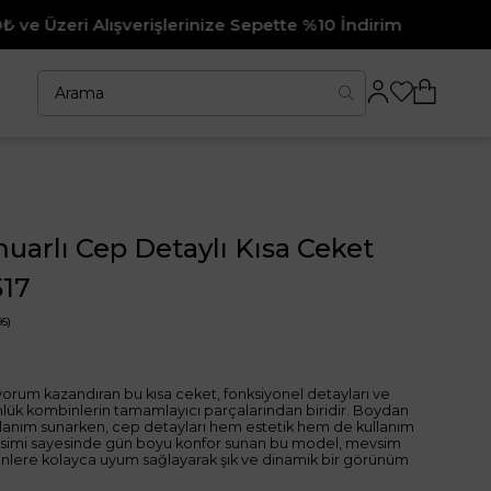
erinize Sepette %10 İndirim
Fırsat Ü
arlı Cep Detaylı Kısa Ceket
17
5)
 yorum kazandıran bu kısa ceket, fonksiyonel detayları ve
nlük kombinlerin tamamlayıcı parçalarından biridir. Boydan
llanım sunarken, cep detayları hem estetik hem de kullanım
 kesimi sayesinde gün boyu konfor sunan bu model, mevsim
binlere kolayca uyum sağlayarak şık ve dinamik bir görünüm