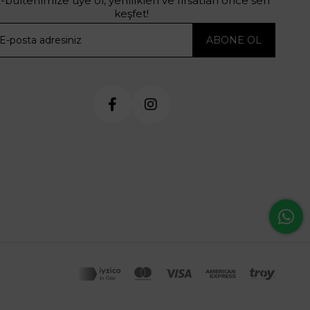
-bültenimize üye ol, yenilikleri ve fırsatları önce sen
keşfet!
ABONE OL