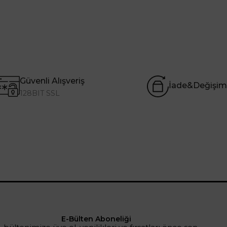
Güvenli Alışveriş
İade&Değişim
128BIT SSL
E-Bülten Aboneliği