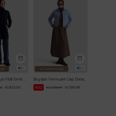
4
24 Saatte Kargo
24 Saatte Kargo
Boydan Fermuarlı Cep Detaylı Kısa Ceket Mavi 25KT517
Kendinden Desenli Parlak Ceket Vizon 25KT538
%52
%70
₺3.329,90
₺1.599,99
₺3.662,90
₺1.099,90