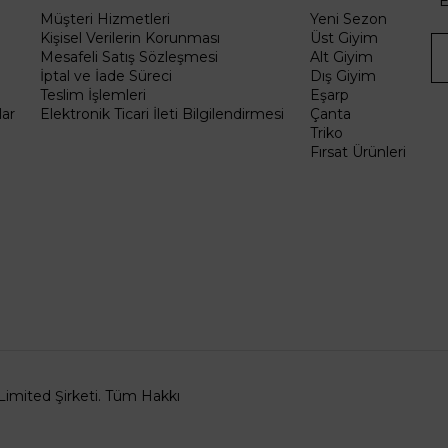
E
Müşteri Hizmetleri
Yeni Sezon
Kişisel Verilerin Korunması
Üst Giyim
Mesafeli Satış Sözleşmesi
Alt Giyim
İptal ve İade Süreci
Dış Giyim
Teslim İşlemleri
Eşarp
ar
Elektronik Ticari İleti Bilgilendirmesi
Çanta
Triko
Fırsat Ürünleri
Limited Şirketi. Tüm Hakkı