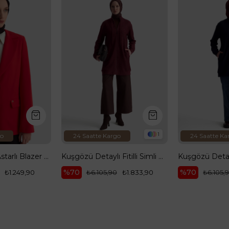
1
1
24 Saatte Kargo
24 Saatte Kargo
Kuşgözü Detaylı Fitilli Simli Cepli Ceket Vişne 25KT555
Kuşgözü Detaylı Fitilli Simli Cepli Ceket Lacivert 25KT555
70
%70
₺6.105,90
₺1.833,90
₺6.105,90
₺1.833,90