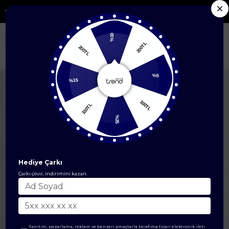
i Yeni Sezon Ürünlerde %50'ye Varan İndirim
%10
200TL
200TL
Anasayfa
EŞARP
İpek Eşarp
Twill İpek Eşarp
Armine Saf İpek Twill 
%15
%5
150TL
100TL
%25
Hediye Çarkı
Çarkı çevir, indirimini kazan.
Tanıtım, pazarlama, reklam ve benzeri amaçlarla tarafıma ticari elektronik ileti