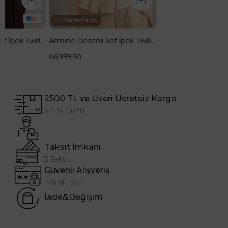
₺6.999,90
1
24 Saatte Kargo
Armine Desenli Saf İpek Twill Eşarp 9352--04
Armine Desenli Saf İpek Twill Eşarp 9348--85
₺6.999,90
2500 TL ve Üzeri Ücretsiz Kargo
3-7 İş Günü
Taksit İmkanı
3 Taksit
Güvenli Alışveriş
128BIT SSL
İade&Değişim