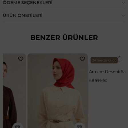
ÖDEME SEÇENEKLERI
ÜRÜN ÖNERILERI
BENZER ÜRÜNLER
1
24 Saatte Kargo
Armine Desenli Saf İpek Twill Eşarp 9327--85