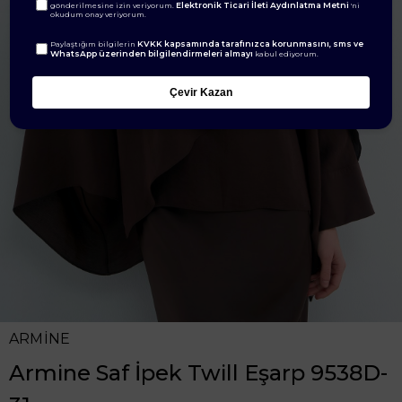
Elektronik Ticari İleti Aydınlatma Metni
gönderilmesine izin veriyorum.
'ni
okudum onay veriyorum.
KVKK kapsamında tarafınızca korunmasını, sms ve
Paylaştığım bilgilerin
WhatsApp üzerinden bilgilendirmeleri almayı
kabul ediyorum.
Çevir Kazan
ARMİNE
Armine Saf İpek Twill Eşarp 9538D-