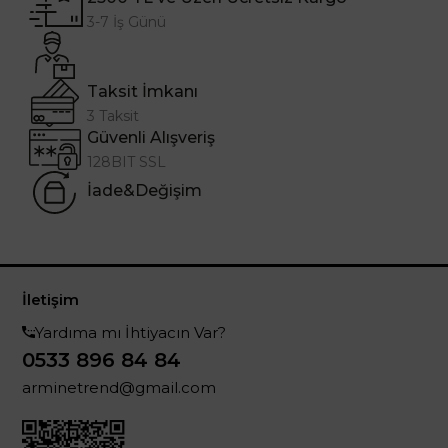
3-7 İş Günü
Taksit İmkanı
3 Taksit
Güvenli Alışveriş
128BIT SSL
İade&Değişim
İletişim
Yardıma mı İhtiyacın Var?
0533 896 84 84
arminetrend@gmail.com