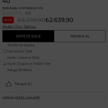
40
Stok Kodu
(E26YA9536D02-1219)
0.0
₺3.299,90
₺2.639,90
20
Beden Ölçü Tablosu
Telefonla Sipariş
Favorilere Ekle
İstek Listeme Ekle
Fiyat Düşünce Haber Ver
Kargo Bedava
Tavsiye Et
ÜRÜN ÖZELLIKLERI