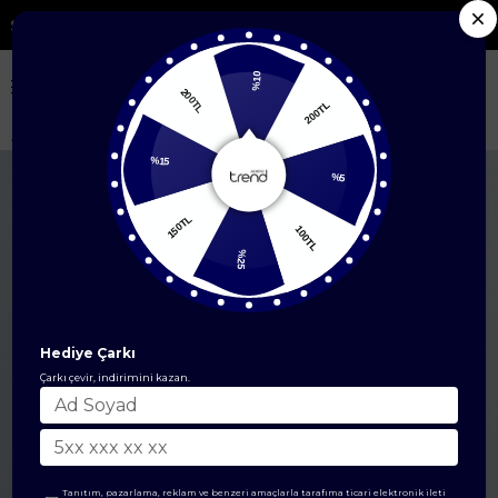
i Yeni Sezon Ürünlerde %50'ye Varan İndirim
%10
200TL
200TL
Anasayfa
EŞARP
İpek Eşarp
Twill İpek Eşarp
Armine Saf İpek Twill
%15
%5
150TL
100TL
%25
Hediye Çarkı
Çarkı çevir, indirimini kazan.
Tanıtım, pazarlama, reklam ve benzeri amaçlarla tarafıma ticari elektronik ileti