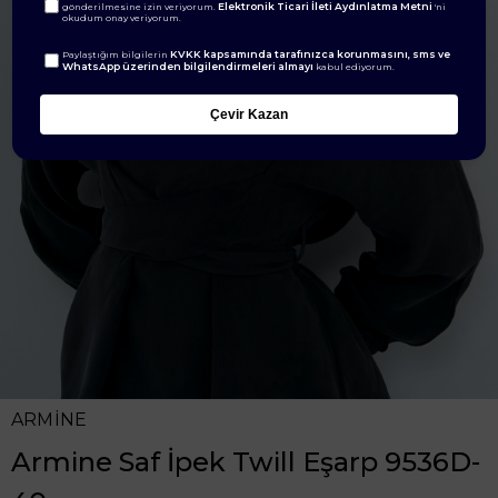
Elektronik Ticari İleti Aydınlatma Metni
gönderilmesine izin veriyorum.
'ni
okudum onay veriyorum.
KVKK kapsamında tarafınızca korunmasını, sms ve
Paylaştığım bilgilerin
WhatsApp üzerinden bilgilendirmeleri almayı
kabul ediyorum.
Çevir Kazan
ARMİNE
Armine Saf İpek Twill Eşarp 9536D-