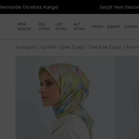
iz Kargo
Seçili Yeni Sezon Ürünlerde %50'
YENİ
DIŞ
ÜST
ALT
TRİKO
EŞARP
ÇANTA
SEZON
GİYİM
GİYİM
GİYİM
Anasayfa
EŞARP
İpek Eşarp
Twill İpek Eşarp
Armin