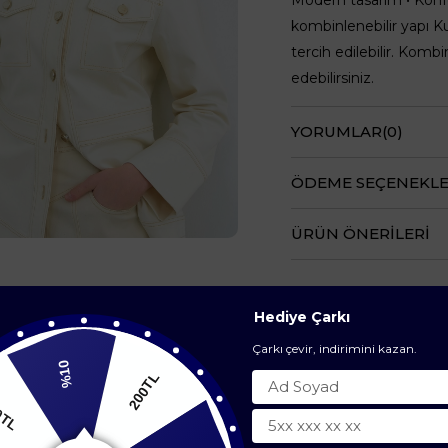
kombinlenebilir yapı 
tercih edilebilir. Komb
edebilirsiniz.
YORUMLAR
(0)
ÖDEME SEÇENEKLE
ÜRÜN ÖNERILERI
Hediye Çarkı
Çarkı çevir, indirimini kazan.
%10
BENZER ÜRÜNLER
200TL
200TL