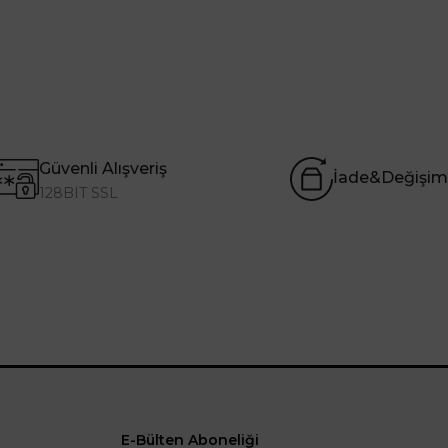
Güvenli Alışveriş
İade&Değişim
128BIT SSL
E-Bülten Aboneliği