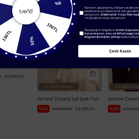
Tanıtım, pazarlama, reklam ve benzer
tarafıma ticari elektronik ileti gönder
%5
veriyorum.
Elektronik Ticari İleti A
'ni okudum onay veriyorum.
0TL
Paylaştığım bilgilerin
KVKK kapsamın
100TL
korunmasını, sms ve WhatsApp üz
bilgilendirmeleri almayı
kabul ediyo
%25
Çevir Kazan
Armine Desenli Saf İpek Twill Eşarp 9327--85
99,90
24 Saatte Kargo
24 Saatte Kargo
Armine Desenli Saf İpek Twill Eşarp 9348--85
%20
%20
₺6.999,90
₺5.599,90
₺7.001,90
₺5.