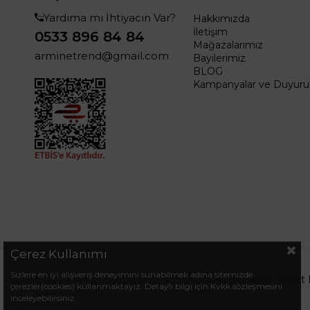
Yardıma mı İhtiyacın Var?
Hakkımızda
İletişim
0533 896 84 84
Mağazalarımız
arminetrend@gmail.com
Bayilerimiz
BLOG
Kampanyalar ve Duyurul
Çerez Kullanımı
Sizlere en iyi alışveriş deneyimini sunabilmek adına sitemizde
© 2024 .arminetrend.com.tr. Sembol Mağazacılık Ticaret 
çerezler(cookies) kullanmaktayız. Detaylı bilgi için Kvkk sözleşmesini
Saklıdır.
inceleyebilirsiniz.