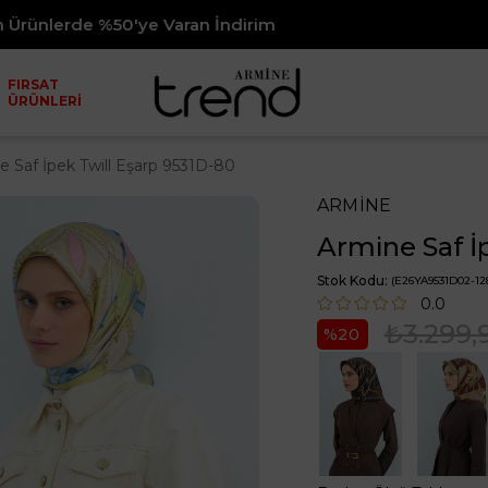
ye Varan İndirim
24 Saatt
FIRSAT
ÜRÜNLERİ
e Saf İpek Twill Eşarp 9531D-80
ARMİNE
Armine Saf İ
Stok Kodu
(E26YA9531D02-12
0.0
₺3.299,
20