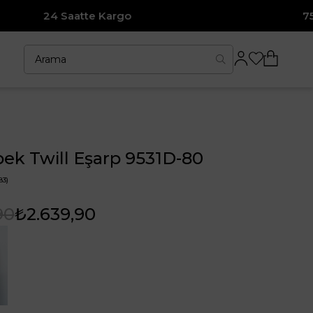
e Kargo
7500₺ ve Üzeri Alı
pek Twill Eşarp 9531D-80
83)
90
₺2.639,90