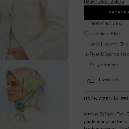
Beden Ölçü Tablosu
Telefonla Sipariş
Favorilere Ekle
İstek Listeme Ekle
Fiyat Düşünce Hab
Kargo Bedava
Tavsiye Et
ÜRÜN ÖZELLIKLERI
Armine Saf İpek Twill 
gardırobunuzun tamamla
Modern tasarım • Konfo