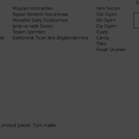
E
Müşteri Hizmetleri
Yeni Sezon
Kişisel Verilerin Korunması
Üst Giyim
Mesafeli Satış Sözleşmesi
Alt Giyim
İptal ve İade Süreci
Dış Giyim
Teslim İşlemleri
Eşarp
ar
Elektronik Ticari İleti Bilgilendirmesi
Çanta
Triko
Fırsat Ürünleri
Limited Şirketi. Tüm Hakkı