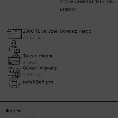
 Eşarp 9307--35
Armine Desenli Saf İpek Twill Eşarp 9348--85
₺6.999,90
2500 TL ve Üzeri Ücretsiz Kargo
3-7 İş Günü
Taksit İmkanı
3 Taksit
Güvenli Alışveriş
128BIT SSL
İade&Değişim
İletişim