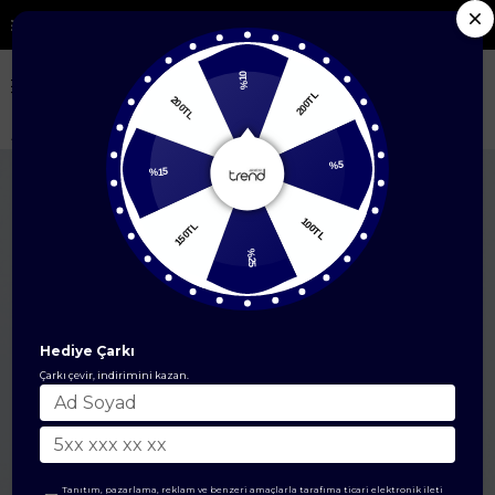
i Yeni Sezon Ürünlerde %50'ye Varan İndirim
%10
200TL
200TL
Anasayfa
EŞARP
İpek Eşarp
Twill İpek Eşarp
Armine Saf İpek Twill 
%15
%5
150TL
100TL
%25
Hediye Çarkı
Çarkı çevir, indirimini kazan.
Tanıtım, pazarlama, reklam ve benzeri amaçlarla tarafıma ticari elektronik ileti