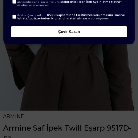
Elektronik Ticari İleti Aydınlatma Metni
gönderilmesine izin veriyorum.
'ni
okudum onay veriyorum.
KVKK kapsamında tarafınızca korunmasını, sms ve
Paylaştığım bilgilerin
WhatsApp üzerinden bilgilendirmeleri almayı
kabul ediyorum.
Çevir Kazan
ARMİNE
Armine Saf İpek Twill Eşarp 9517D-