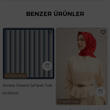
BENZER ÜRÜNLER
24 Saatte Kargo
Armine Desenli Saf İpek Twill Eşarp 9327--85
₺6.999,90
24 Saatte Kargo