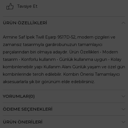
Tavsiye Et
ÜRÜN ÖZELLIKLERI
Armine Saf İpek Twill Eşarp 9517D-52, modern çizgileri ve
zamansız tasarımıyla gardırobunuzun tamamlayıcı
parçalarından biri olmaya adaydır. Ürün Özellikleri • Modern
tasarım • Konforlu kullanım • Günlük kullanıma uygun • Kolay
kombinlenebilir yapı Kullanım Alanı Günlük yaşam ve özel gün
kombinlerinde tercih edilebilir. Kombin Önerisi Tamamlayıcı
aksesuarlarla şık bir görünüm elde edebilirsiniz.
YORUMLAR
(0)
ÖDEME SEÇENEKLERI
ÜRÜN ÖNERILERI