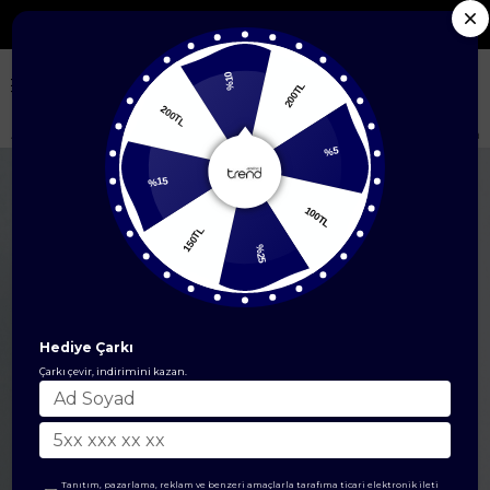
Seçili Yeni Sezon Ürünlerde %50'ye Varan İndiri
%10
200TL
200TL
Anasayfa
EŞARP
İpek Eşarp
Sura İpek Eşarp
Armine Saf İpek Sura 
%5
%15
100TL
150TL
%25
Hediye Çarkı
Çarkı çevir, indirimini kazan.
Tanıtım, pazarlama, reklam ve benzeri amaçlarla tarafıma ticari elektronik ileti