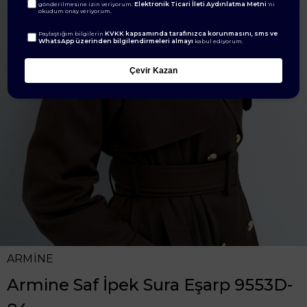
Elektronik Ticari İleti Aydınlatma Metni
gönderilmesine izin veriyorum.
'ni
okudum onay veriyorum.
KVKK kapsamında tarafınızca korunmasını, sms ve
Paylaştığım bilgilerin
WhatsApp üzerinden bilgilendirmeleri almayı
kabul ediyorum.
Çevir Kazan
ARMİNE
Armine Saf İpek Sura Eşarp 9553D-