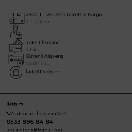
2500 TL ve Üzeri Ücretsiz Kargo
3-7 İş Günü
Taksit İmkanı
3 Taksit
Güvenli Alışveriş
128BIT SSL
İade&Değişim
İletişim
Yardıma mı İhtiyacın Var?
0533 896 84 84
arminetrend@gmail.com