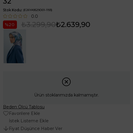
32
Stok Kodu
(E26YA9529D01-1193)
0.0
₺3.299,90
₺2.639,90
20
Ürün stoklarımızda kalmamıştır.
Beden Ölçü Tablosu
Favorilere Ekle
İstek Listeme Ekle
Fiyat Düşünce Haber Ver