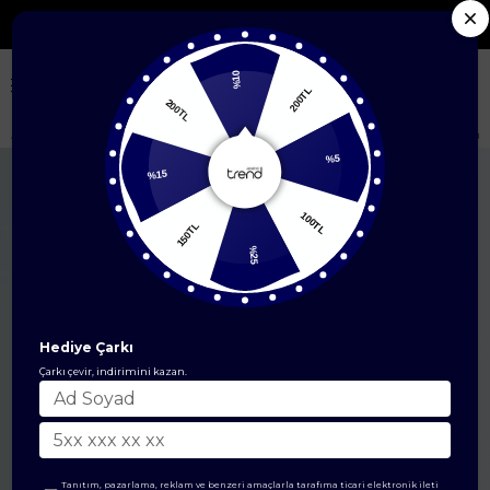
Seçili Yeni Sezon Ürünlerde %50'ye Varan İndirim
%10
200TL
200TL
Anasayfa
EŞARP
İpek Eşarp
Sura İpek Eşarp
Armine Saf İpek Sura 
%15
%5
150TL
100TL
%25
Hediye Çarkı
Çarkı çevir, indirimini kazan.
Tanıtım, pazarlama, reklam ve benzeri amaçlarla tarafıma ticari elektronik ileti