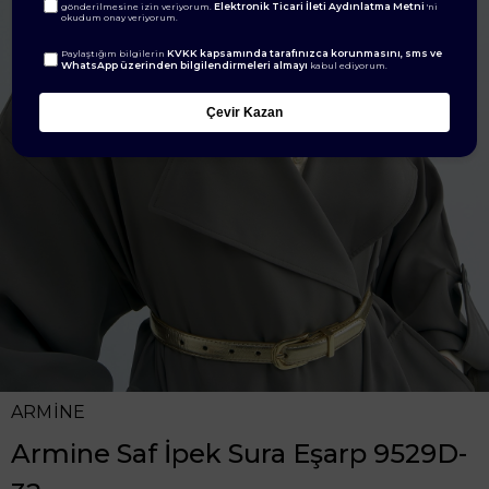
Elektronik Ticari İleti Aydınlatma Metni
gönderilmesine izin veriyorum.
'ni
okudum onay veriyorum.
KVKK kapsamında tarafınızca korunmasını, sms ve
Paylaştığım bilgilerin
WhatsApp üzerinden bilgilendirmeleri almayı
kabul ediyorum.
Çevir Kazan
ARMİNE
Armine Saf İpek Sura Eşarp 9529D-