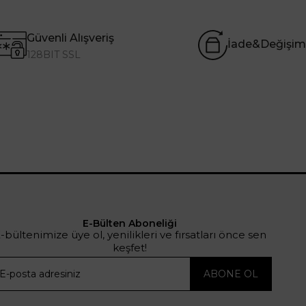
Güvenli Alışveriş
İade&Değişim
128BIT SSL
E-Bülten Aboneliği
-bültenimize üye ol, yenilikleri ve fırsatları önce sen
keşfet!
ABONE OL