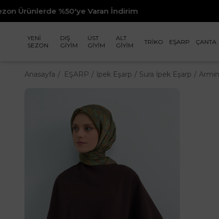
erde %50'ye Varan İndirim
YENİ
DIŞ
ÜST
ALT
TRİKO
EŞARP
ÇANTA
SEZON
GİYİM
GİYİM
GİYİM
Anasayfa
EŞARP
İpek Eşarp
Sura İpek Eşarp
Armin