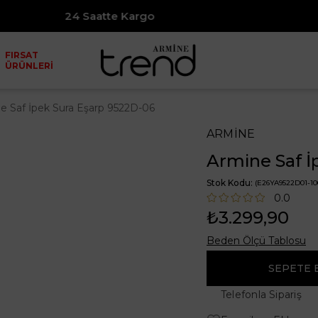
24 Saatte Kargo
7500₺ ve Ü
FIRSAT
ÜRÜNLERİ
e Saf İpek Sura Eşarp 9522D-06
ARMİNE
Armine Saf İ
Stok Kodu
(E26YA9522D01-10
0.0
₺3.299,90
Beden Ölçü Tablosu
Telefonla Sipariş