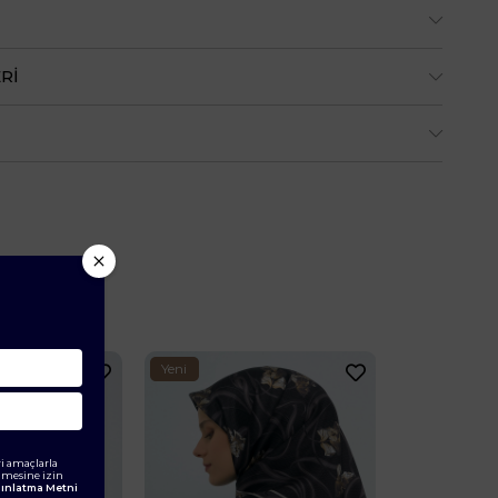
RI
Yeni
Yeni
Ürün
Ürün
i amaçlarla
ilmesine izin
ydınlatma Metni