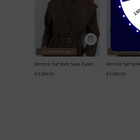
24 Saatte Kargo
24 Saatte Kar
Armine Saf İpek Sura Eşarp 9512D-86
Armine Saf İpek Sura Eşarp 9510D-32
₺3.299,90
₺3.299,90