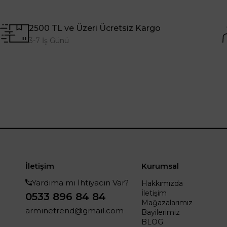
2500 TL ve Üzeri Ücretsiz Kargo
3-7 İş Günü
İletişim
Kurumsal
Yardıma mı İhtiyacın Var?
Hakkımızda
İletişim
0533 896 84 84
Mağazalarımız
arminetrend@gmail.com
Bayilerimiz
BLOG