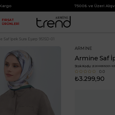
7500₺ ve Üzeri Alışverişlerinize
FIRSAT
ÜRÜNLERİ
e Saf İpek Sura Eşarp 9515D-01
ARMİNE
Armine Saf İ
Stok Kodu
(E26YA9515D01-103
0.0
₺3.299,90