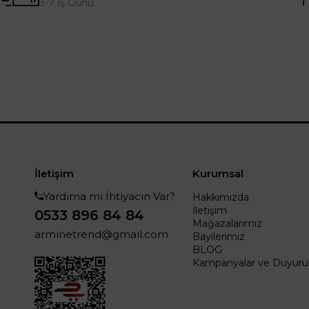
3-7 İş Günü
İletişim
Kurumsal
Yardıma mı İhtiyacın Var?
Hakkımızda
İletişim
0533 896 84 84
Mağazalarımız
arminetrend@gmail.com
Bayilerimiz
BLOG
Kampanyalar ve Duyurul