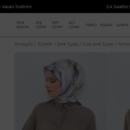
rim
24 Saatte Kargo
YENİ
DIŞ
ÜST
ALT
TRİKO
EŞARP
ÇANTA
SEZON
GİYİM
GİYİM
GİYİM
Anasayfa
EŞARP
İpek Eşarp
Sura İpek Eşarp
Armin