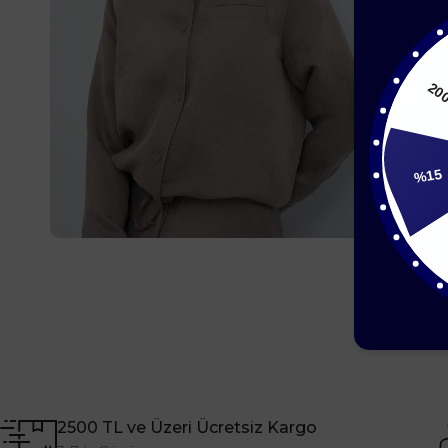
%15
15
2500 TL ve Üzeri Ücretsiz Kargo