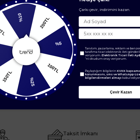
kombinlenebilir yapı 
tercih edilebilir. Komb
Çarkı çevir, indirimini kazan.
%10
edebilirsiniz.
200TL
200TL
YORUMLAR
(0)
ÖDEME SEÇENEKLE
Tanıtım, pazarlama, reklam ve benzer
%5
tarafıma ticari elektronik ileti gönder
veriyorum.
Elektronik Ticari İleti A
'ni okudum onay veriyorum.
ÜRÜN ÖNERILERI
0TL
100TL
Paylaştığım bilgilerin
KVKK kapsamın
korunmasını, sms ve WhatsApp üz
bilgilendirmeleri almayı
kabul ediyo
%25
Çevir Kazan
Taksit İmkanı