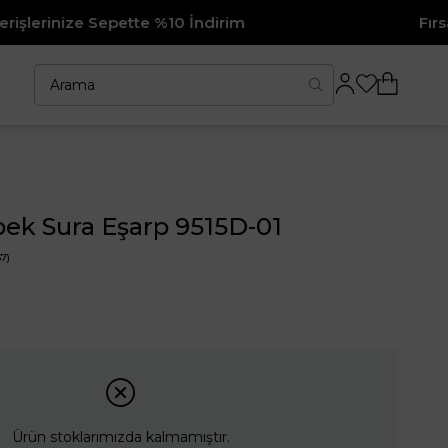
 Sepette %10 İndirim
Fırsat Ürünleri
pek Sura Eşarp 9515D-01
7)
Ürün stoklarımızda kalmamıştır.