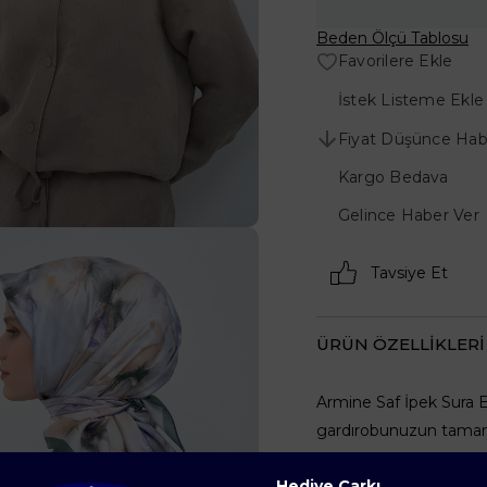
Beden Ölçü Tablosu
Favorilere Ekle
İstek Listeme Ekle
Fiyat Düşünce Hab
Kargo Bedava
Gelince Haber Ver
Tavsiye Et
ÜRÜN ÖZELLIKLERI
Armine Saf İpek Sura E
gardırobunuzun tamamla
Modern tasarım • Konfo
Hediye Çarkı