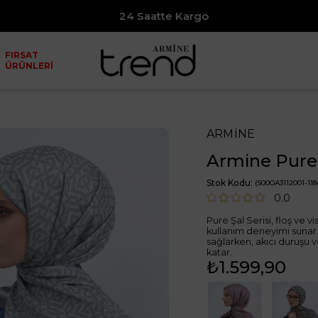
24 Saatte Kargo
7500₺ ve Ü
FIRSAT
ÜRÜNLERİ
ARMİNE
Armine Pure 
Stok Kodu
(S00OA3112001-118
0.0
Pure Şal Serisi, floş ve 
kullanım deneyimi sunar.
sağlarken, akıcı duruşu 
katar.
₺1.599,90