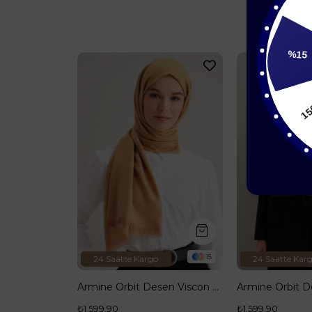
20
%15
15
15
24 Saatte Kargo
24 Saatte Kar
Armine Orbit Desen Viscon Şal 10
Armine Orbit Desen Viscon Şal 14
₺1.599,90
₺1.599,90