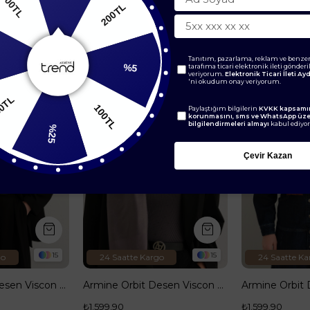
200TL
BENZER ÜRÜNLER
0TL
%5
Tanıtım, pazarlama, reklam ve benzer
tarafıma ticari elektronik ileti gönder
veriyorum.
Elektronik Ticari İleti A
'ni okudum onay veriyorum.
100TL
Paylaştığım bilgilerin
KVKK kapsamın
150TL
korunmasını, sms ve WhatsApp üz
bilgilendirmeleri almayı
kabul ediyo
%25
Çevir Kazan
15
15
go
24 Saatte Kargo
24 Saatte Ka
Armine Orbit Desen Viscon Şal 13
Armine Orbit Desen Viscon Şal 17
₺1.599,90
₺1.599,90