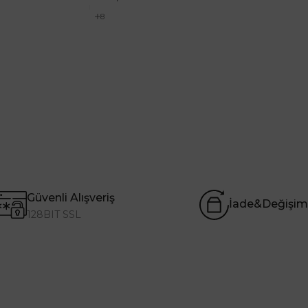
8
8
Güvenli Alışveriş
İade&Değişim
128BIT SSL