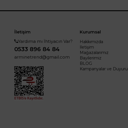
İletişim
Kurumsal
Yardıma mı İhtiyacın Var?
Hakkımızda
İletişim
0533 896 84 84
Mağazalarımız
arminetrend@gmail.com
Bayilerimiz
BLOG
Kampanyalar ve Duyurul