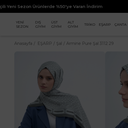
rde %50'ye Varan İndirim
YENİ
DIŞ
ÜST
ALT
TRİKO
EŞARP
ÇANTA
SEZON
GİYİM
GİYİM
GİYİM
Anasayfa
EŞARP
Şal
Armine Pure Şal 3112 29