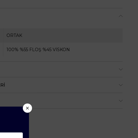
ORTAK
100% %55 FLOŞ %45 VİSKON
RI