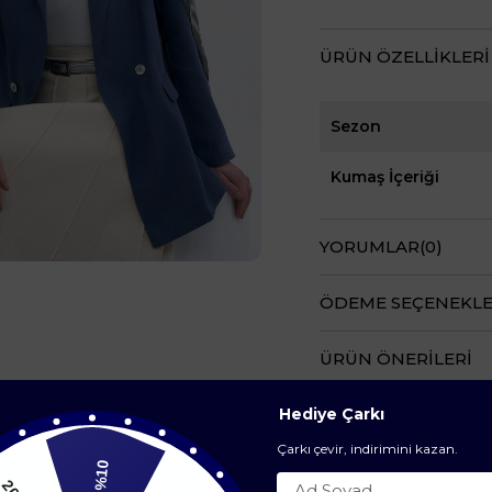
ÜRÜN ÖZELLIKLERI
Sezon
Kumaş İçeriği
YORUMLAR
(0)
ÖDEME SEÇENEKLE
ÜRÜN ÖNERILERI
Hediye Çarkı
Çarkı çevir, indirimini kazan.
%10