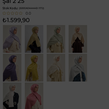
Şal 2 25
Stok Kodu
(S00OA0444443-1172)
0.0
₺1.599,90