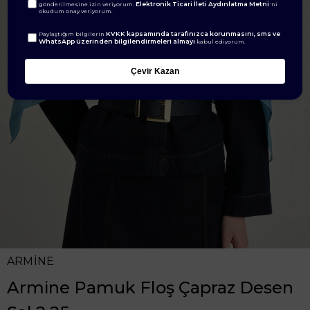
Elektronik Ticari İleti Aydınlatma Metni
gönderilmesine izin veriyorum.
'ni
okudum onay veriyorum.
KVKK kapsamında tarafınızca korunmasını, sms ve
Paylaştığım bilgilerin
WhatsApp üzerinden bilgilendirmeleri almayı
kabul ediyorum.
Çevir Kazan
ARMİNE
Armine Pamuk Floş Çapraz Desen