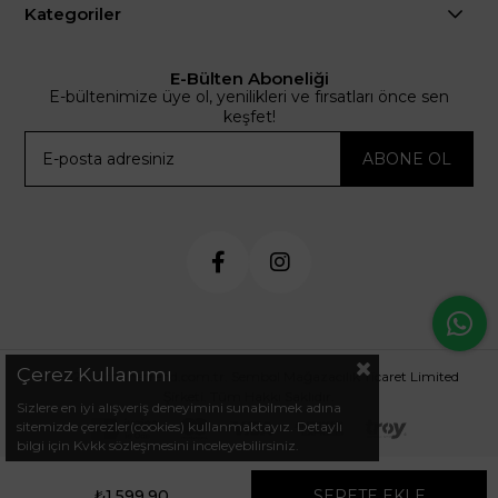
Kategoriler
E-Bülten Aboneliği
E-bültenimize üye ol, yenilikleri ve fırsatları önce sen
keşfet!
ABONE OL
Çerez Kullanımı
© 2024 .arminetrend.com.tr. Sembol Mağazacılık Ticaret Limited
Şirketi. Tüm Hakkı Saklıdır.
Sizlere en iyi alışveriş deneyimini sunabilmek adına
sitemizde çerezler(cookies) kullanmaktayız. Detaylı
bilgi için Kvkk sözleşmesini inceleyebilirsiniz.
₺1.599,90