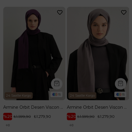
15
15
24 Saatte Kargo
24 Saatte Kargo
Armine Orbit Desen Viscon Şal 13
Armine Orbit Desen Viscon Şal 17
%20
%20
₺1.599,90
₺1.279,90
₺1.599,90
₺1.279,90
8
8