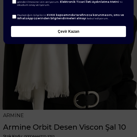
Elektronik Ticari İleti Aydınlatma Metni
gönderilmesine izin veriyorum.
'ni
okudum onay veriyorum.
KVKK kapsamında tarafınızca korunmasını, sms ve
Paylaştığım bilgilerin
WhatsApp üzerinden bilgilendirmeleri almayı
kabul ediyorum.
Çevir Kazan
ARMİNE
Armine Orbit Desen Viscon Şal 10
Stok Kodu
(S00OA4447011-1092)