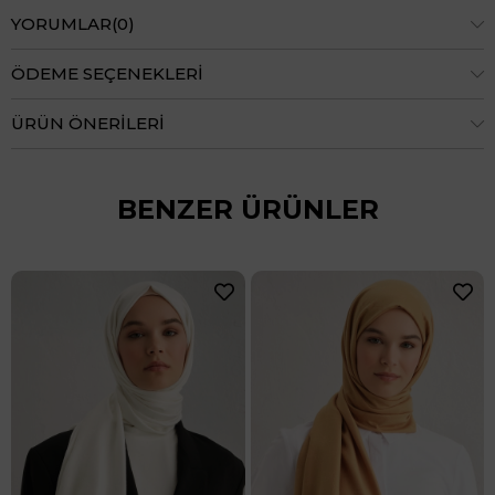
YORUMLAR
(0)
ÖDEME SEÇENEKLERI
ÜRÜN ÖNERILERI
BENZER ÜRÜNLER
24 Saatte 
₺1.599,90
8