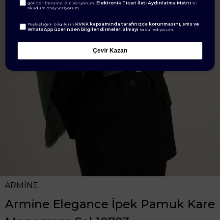
Elektronik Ticari İleti Aydınlatma Metni
gönderilmesine izin veriyorum.
'ni
okudum onay veriyorum.
KVKK kapsamında tarafınızca korunmasını, sms ve
Paylaştığım bilgilerin
WhatsApp üzerinden bilgilendirmeleri almayı
kabul ediyorum.
Çevir Kazan
ARMİNE
Armine Elegance İpek Pamuk Kare