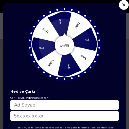
argo
Seçili Yeni Sezon Ürünlerde %50'ye V
%10
200TL
200TL
Anasayfa
EŞARP
Şal
Armine Elegance İpek Pamuk Kare Monogram Şa
%15
%5
150TL
100TL
%25
Hediye Çarkı
Çarkı çevir, indirimini kazan.
Tanıtım, pazarlama, reklam ve benzeri amaçlarla tarafıma ticari elektronik ileti