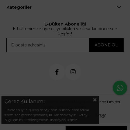
Kategoriler
E-Bülten Aboneliği
E-bültenimize üye ol, yenilikleri ve fırsatları önce sen
keşfet!
ABONE OL
Çerez Kullanımı
© 2024 .arminetrend.com.tr. Sembol Mağazacılık Ticaret Limited
Şirketi. Tüm Hakkı Saklıdır.
Sizlere en iyi alışveriş deneyimini sunabilmek adına
sitemizde çerezler(cookies) kullanmaktayız. Detaylı
bilgi için Kvkk sözleşmesini inceleyebilirsiniz.