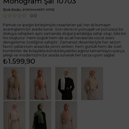
Monogram Şal 10703
Stok Kodu
(E00OA4440057-10703)
0.0
Pamuk ve ipeğin birleşimiyle tasarlanan şal, her iki kumaşın
avantajlarını bir arada sunar. Son derece yumuşak ve pürüzsüz bir
dokuya sahipken aynı zamanda doğal parlaklığa sahip olup, lüks bir
his oluşturur. Hem soğuk hem de sıcak havalarda vücut ısısını
dengeleme özeliğine sahiptir. Zamansız desenleriyle her sezon
favori şallarınızın arasında yerini alırken, hem günlük hem de özel
kombinler de kolaylıkla kombinleyebileceğiniz tamamlayıcı parça,
şıklığı ve modernizmi bir arada sunarak her tarza uyum sağlar.
₺1.599,90