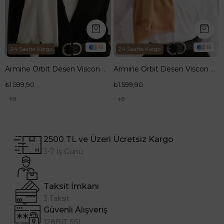
15
15
te Kargo
24 Saatte Kargo
Armine Orbit Desen Viscon Şal 10
Armine Orbit Desen Viscon Şal 14
0
₺1.599,90
8
2500 TL ve Üzeri Ücretsiz Kargo
3-7 İş Günü
Taksit İmkanı
3 Taksit
Güvenli Alışveriş
128BIT SSL