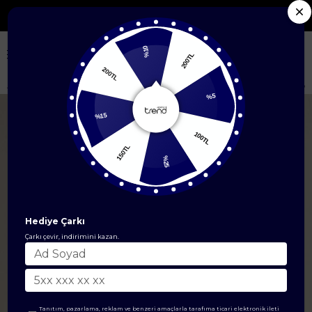
Seçili Yeni Sezon Ürünlerde %50'ye Varan İndirim
%10
200TL
200TL
Anasayfa
EŞARP
İpek Eşarp
Twill İpek Eşarp
Armine Desenli Saf İpe
%5
%15
100TL
150TL
%25
Hediye Çarkı
Çarkı çevir, indirimini kazan.
Tanıtım, pazarlama, reklam ve benzeri amaçlarla tarafıma ticari elektronik ileti