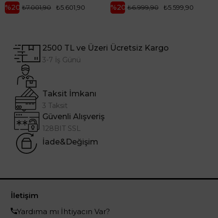
%20
%20
₺7.001,90
₺5.601,90
₺6.999,90
₺5.599,90
2500 TL ve Üzeri Ücretsiz Kargo
3-7 İş Günü
Taksit İmkanı
3 Taksit
Güvenli Alışveriş
128BIT SSL
İade&Değişim
İletişim
Yardıma mı İhtiyacın Var?