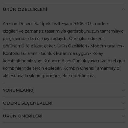
ÜRÜN ÖZELLIKLERI
Armine Desenli Saf İpek Twill Eşarp 9306--03, modern
çizgileri ve zamansız tasarımıyla gardırobunuzun tamamlayıcı
parçalarından biri olmaya adaydır. Öne çıkan desenli
görünümü ile dikkat çeker. Ürün Özellikleri • Modern tasarım •
Konforlu kullanım • Günlük kullanıma uygun • Kolay
kombinlenebilir yapı Kullanım Alanı Günlük yaşam ve özel gün
kombinlerinde tercih edilebilir. Kombin Önerisi Tamamlayıcı
aksesuarlarla şık bir görünüm elde edebilirsiniz.
YORUMLAR
(0)
ÖDEME SEÇENEKLERI
ÜRÜN ÖNERILERI