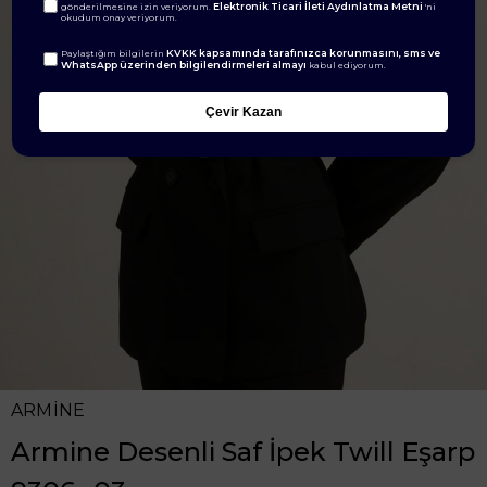
Elektronik Ticari İleti Aydınlatma Metni
gönderilmesine izin veriyorum.
'ni
okudum onay veriyorum.
KVKK kapsamında tarafınızca korunmasını, sms ve
Paylaştığım bilgilerin
WhatsApp üzerinden bilgilendirmeleri almayı
kabul ediyorum.
Çevir Kazan
ARMİNE
Armine Desenli Saf İpek Twill Eşarp