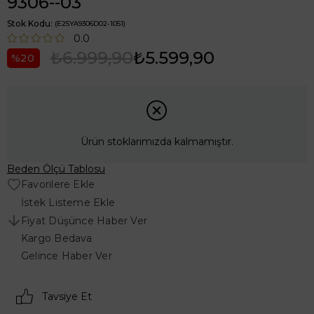
9306--03
Stok Kodu
(E25YA9306D02-1051)
0.0
₺6.999,90
₺5.599,90
20
Ürün stoklarımızda kalmamıştır.
Beden Ölçü Tablosu
Favorilere Ekle
İstek Listeme Ekle
Fiyat Düşünce Haber Ver
Kargo Bedava
Gelince Haber Ver
Tavsiye Et