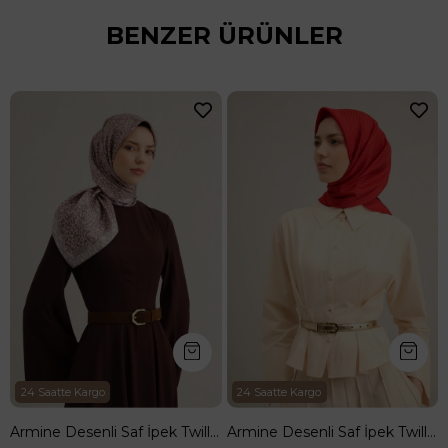
BENZER ÜRÜNLER
şarp 9307--35
24 Saatte Kargo
24 Saatte Kargo
Armine Desenli Saf İpek Twill Eşarp 9352--04
Armine Desenli Saf İpek Twill Eşarp 9348--85